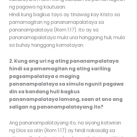
ng pagawa ng kautusan.
Hindi kung bagkus tayo ay tinawag kay Kristo sa
pamamagitan ng pananamapalataya sa
pananampalataya (Rom 1:17). Ito ay sa
pananamapalataya mula una hanggang huli, mula
sa buhay hanggang kamatayan.
2. Kung ang uri ng ating pananampalataya
hindi sa pamamagitan ng ating sariling
pagsampalataya o maging
pananampalataya sa simula ngunit pagawa
din sa bandang huli bagkus
pananampalataya lamang, saan at ano ang
saligan ng pananampalatayang ito?
Ang pananampalatayang ito, na siyang katwiran
ng Dios sa atin (Rom 1:17) ay hindi nakasalig sa