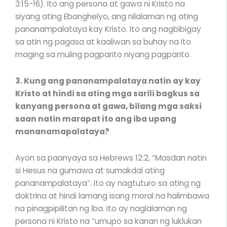
3:15-16). Ito ang persona at gawa ni Kristo na
siyang ating Ebanghelyo, ang nilalaman ng ating
pananampalataya kay Kristo. Ito ang nagbibigay
sa atin ng pagasa at kaaliwan sa buhay na ito
maging sa muling pagparito niyang pagparito.
3. Kung ang pananampalataya natin ay kay
Kristo at hindi sa ating mga sarili bagkus sa
kanyang persona at gawa, bilang mga saksi
saan natin marapat ito ang iba upang
mananamapalataya?
Ayon sa paanyaya sa Hebrews 12:2, “Masdan natin
si Hesus na gumawa at sumakdal ating
pananampalataya”. Ito ay nagtuturo sa ating ng
doktrina at hindi lamang isang moral na halimbawa
na pinagpipilitan ng iba. Ito ay naglalaman ng
persona ni Kristo na “umupo sa kanan ng luklukan