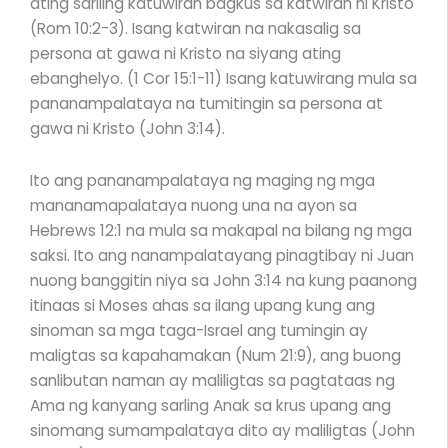
ating sariling katuwiran bagkus sa katwiran ni Kristo
(Rom 10:2-3). Isang katwiran na nakasalig sa
persona at gawa ni Kristo na siyang ating
ebanghelyo. (1 Cor 15:1-11) Isang katuwirang mula sa
pananampalataya na tumitingin sa persona at
gawa ni Kristo (John 3:14).
Ito ang pananampalataya ng maging ng mga
mananamapalataya nuong una na ayon sa
Hebrews 12:1 na mula sa makapal na bilang ng mga
saksi. Ito ang nanampalatayang pinagtibay ni Juan
nuong banggitin niya sa John 3:14 na kung paanong
itinaas si Moses ahas sa ilang upang kung ang
sinoman sa mga taga-Israel ang tumingin ay
maligtas sa kapahamakan (Num 21:9), ang buong
sanlibutan naman ay maliligtas sa pagtataas ng
Ama ng kanyang sarling Anak sa krus upang ang
sinomang sumampalataya dito ay maliligtas (John