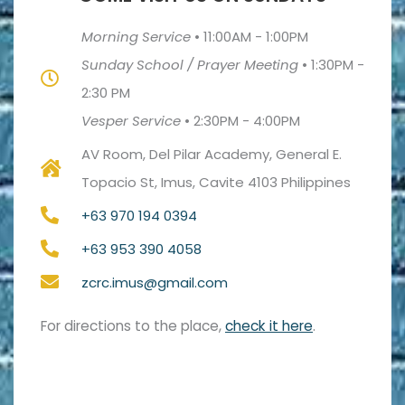
Morning Service
•
11:00AM - 1:00PM
Sunday School / Prayer Meeting
•
1:30PM -
2:30 PM
Vesper Service
•
2:30PM - 4:00PM
AV Room, Del Pilar Academy, General E.
Topacio St, Imus, Cavite 4103 Philippines
+63 970 194 0394
+63 953 390 4058
zcrc.imus@gmail.com
For directions to the place,
check it here
.