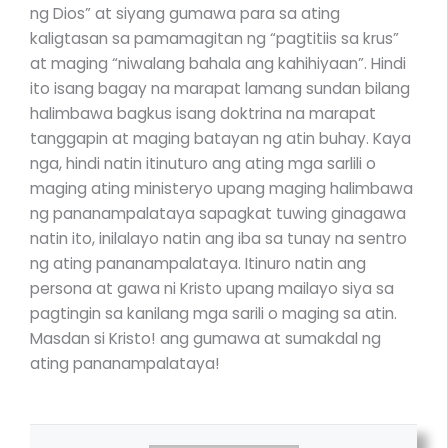
ng Dios” at siyang gumawa para sa ating
kaligtasan sa pamamagitan ng “pagtitiis sa krus”
at maging “niwalang bahala ang kahihiyaan”. Hindi
ito isang bagay na marapat lamang sundan bilang
halimbawa bagkus isang doktrina na marapat
tanggapin at maging batayan ng atin buhay. Kaya
nga, hindi natin itinuturo ang ating mga sarlili o
maging ating ministeryo upang maging halimbawa
ng pananampalataya sapagkat tuwing ginagawa
natin ito, inilalayo natin ang iba sa tunay na sentro
ng ating pananampalataya. Itinuro natin ang
persona at gawa ni Kristo upang mailayo siya sa
pagtingin sa kanilang mga sarili o maging sa atin.
Masdan si Kristo! ang gumawa at sumakdal ng
ating pananampalataya!