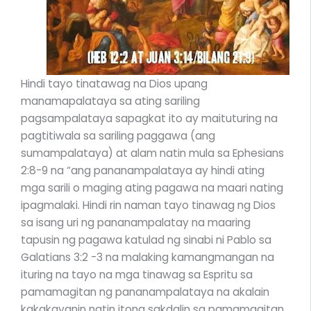
Hindi tayo tinatawag na Dios upang
manamapalataya sa ating sariling
pagsampalataya sapagkat ito ay maituturing na
pagtitiwala sa sariling paggawa (ang
sumampalataya) at alam natin mula sa Ephesians
2:8-9 na “ang pananampalataya ay hindi ating
mga sarili o maging ating pagawa na maari nating
ipagmalaki. Hindi rin naman tayo tinawag ng Dios
sa isang uri ng pananampalatay na maaring
tapusin ng pagawa katulad ng sinabi ni Pablo sa
Galatians 3:2 -3 na malaking kamangmangan na
ituring na tayo na mga tinawag sa Espritu sa
pamamagitan ng pananampalataya na akalain
kakakayanin natin itong sakdalin sa pamamagitan